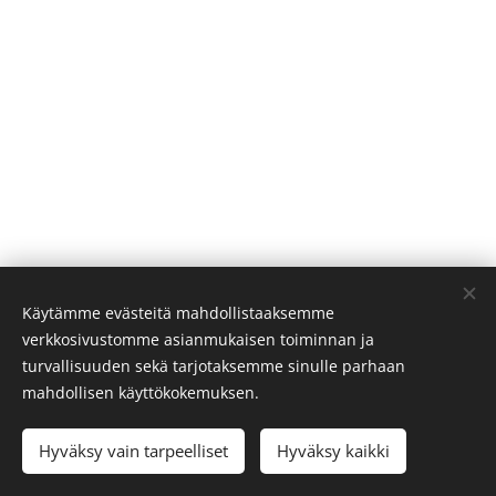
Käytämme evästeitä mahdollistaaksemme
verkkosivustomme asianmukaisen toiminnan ja
© 2022 Irina Lehtonen. irinleht@gmail.com
turvallisuuden sekä tarjotaksemme sinulle parhaan
mahdollisen käyttökokemuksen.
Luotu
Webnodella
Evästeet
Kielet
Hyväksy vain tarpeelliset
Hyväksy kaikki
Suomi
English