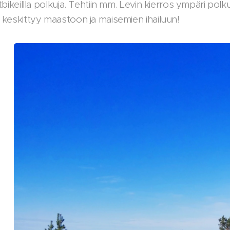
atbikeillla polkuja. Tehtiin mm. Levin kierros ympäri polk
n keskittyy maastoon ja maisemien ihailuun!