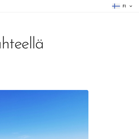
FI
ähteellä