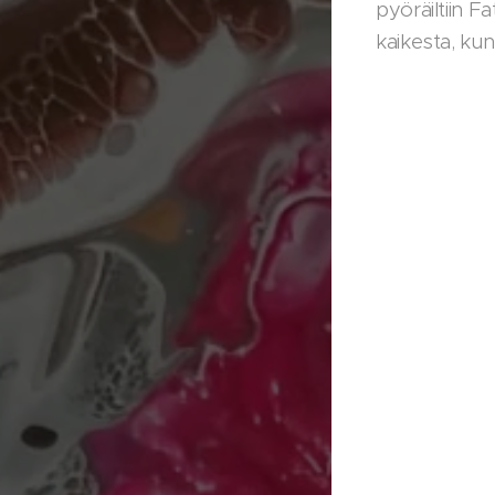
pyöräiltiin F
kaikesta, ku