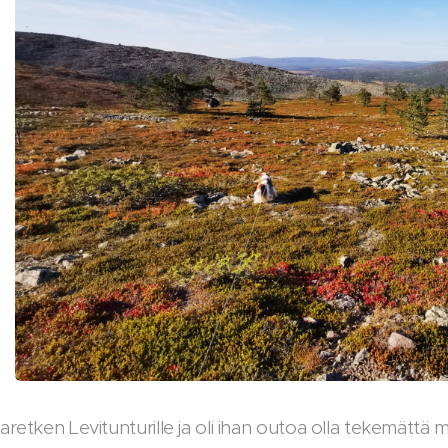
etken Levitunturille ja oli ihan outoa olla tekemättä mit