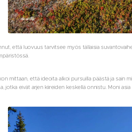
t, että luovuus tarvitsee myös tällaisia suvantovaihei
mpäristössä.
on mittaan, että ideoita alkoi pursuilla päästä ja sain m
oita, jotka eivät arjen kiireiden keskellä onnistu. Moni a