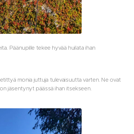
ta. Päänupille tekee hyvää huilata ihan
ietittyä monia juttuja tulevaisuutta varten. Ne ovat
sia on jäsentynyt päässä ihan itsekseen.