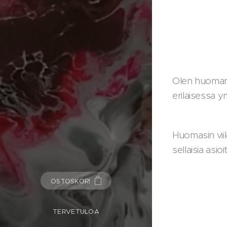
Olen huomannu
erilaisessa y
Huomasin viik
sellaisia asi
OSTOSKORI
TERVETULOA