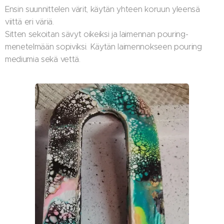
Ensin suunnittelen värit, käytän yhteen koruun yleensä
viittä eri väriä.
Sitten sekoitan sävyt oikeiksi ja laimennan pouring-
menetelmään sopiviksi. Käytän laimennokseen pouring
mediumia sekä vettä.