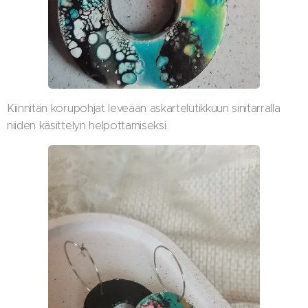
Kiinnitän korupohjat leveään askartelutikkuun sinitarralla
niiden käsittelyn helpottamiseksi.