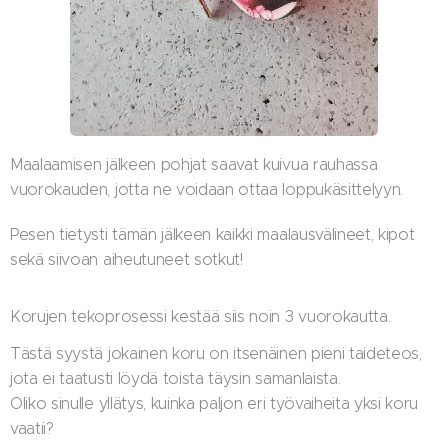
Maalaamisen jälkeen pohjat saavat kuivua rauhassa
vuorokauden, jotta ne voidaan ottaa loppukäsittelyyn.
Pesen tietysti tämän jälkeen kaikki maalausvälineet, kipot
sekä siivoan aiheutuneet sotkut!
Korujen tekoprosessi kestää siis noin 3 vuorokautta.
Tästä syystä jokainen koru on itsenäinen pieni taideteos,
jota ei taatusti löydä toista täysin samanlaista.
Oliko sinulle yllätys, kuinka paljon eri työvaiheita yksi koru
vaatii?