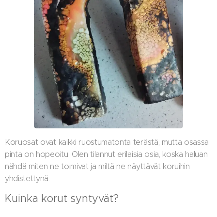
Koruosat ovat kaikki ruostumatonta terästä, mutta osassa
pinta on hopeoitu. Olen tilannut erilaisia osia, koska haluan
nähdä miten ne toimivat ja miltä ne näyttävät koruihin
yhdistettynä.
Kuinka korut syntyvät?