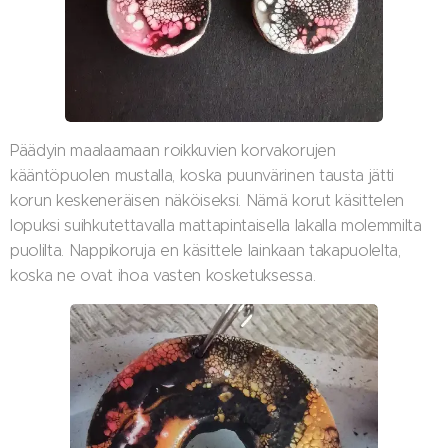
Päädyin maalaamaan roikkuvien korvakorujen
kääntöpuolen mustalla, koska puunvärinen tausta jätti
korun keskeneräisen näköiseksi. Nämä korut käsittelen
lopuksi suihkutettavalla mattapintaisella lakalla molemmilta
puolilta. Nappikoruja en käsittele lainkaan takapuolelta,
koska ne ovat ihoa vasten kosketuksessa.