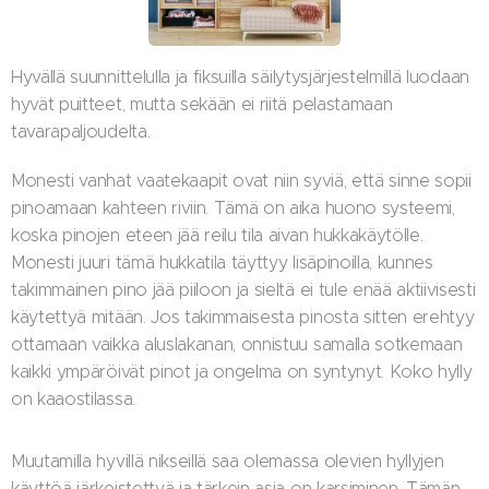
Hyvällä suunnittelulla ja fiksuilla säilytysjärjestelmillä luodaan
hyvät puitteet, mutta sekään ei riitä pelastamaan
tavarapaljoudelta.
Monesti vanhat vaatekaapit ovat niin syviä, että sinne sopii
pinoamaan kahteen riviin. Tämä on aika huono systeemi,
koska pinojen eteen jää reilu tila aivan hukkakäytölle.
Monesti juuri tämä hukkatila täyttyy lisäpinoilla, kunnes
takimmainen pino jää piiloon ja sieltä ei tule enää aktiivisesti
käytettyä mitään. Jos takimmaisesta pinosta sitten erehtyy
ottamaan vaikka aluslakanan, onnistuu samalla sotkemaan
kaikki ympäröivät pinot ja ongelma on syntynyt. Koko hylly
on kaaostilassa.
Muutamilla hyvillä nikseillä saa olemassa olevien hyllyjen
käyttöä järkeistettyä ja tärkein asia on karsiminen. Tämän