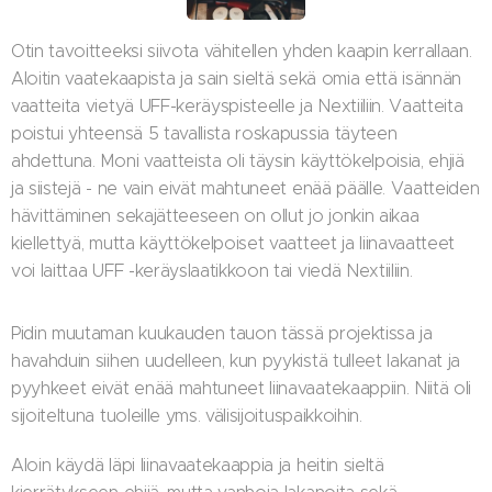
Otin tavoitteeksi siivota vähitellen yhden kaapin kerrallaan.
Aloitin vaatekaapista ja sain sieltä sekä omia että isännän
vaatteita vietyä UFF-keräyspisteelle ja Nextiiliin. Vaatteita
poistui yhteensä 5 tavallista roskapussia täyteen
ahdettuna. Moni vaatteista oli täysin käyttökelpoisia, ehjiä
ja siistejä - ne vain eivät mahtuneet enää päälle. Vaatteiden
hävittäminen sekajätteeseen on ollut jo jonkin aikaa
kiellettyä, mutta käyttökelpoiset vaatteet ja liinavaatteet
voi laittaa UFF -keräyslaatikkoon tai viedä Nextiiliin.
Pidin muutaman kuukauden tauon tässä projektissa ja
havahduin siihen uudelleen, kun pyykistä tulleet lakanat ja
pyyhkeet eivät enää mahtuneet liinavaatekaappiin. Niitä oli
sijoiteltuna tuoleille yms. välisijoituspaikkoihin.
Aloin käydä läpi liinavaatekaappia ja heitin sieltä