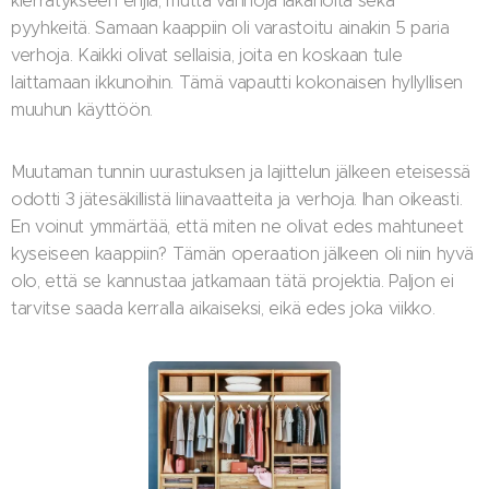
kierrätykseen ehjiä, mutta vanhoja lakanoita sekä
pyyhkeitä. Samaan kaappiin oli varastoitu ainakin 5 paria
verhoja. Kaikki olivat sellaisia, joita en koskaan tule
laittamaan ikkunoihin. Tämä vapautti kokonaisen hyllyllisen
muuhun käyttöön.
Muutaman tunnin uurastuksen ja lajittelun jälkeen eteisessä
odotti 3 jätesäkillistä liinavaatteita ja verhoja. Ihan oikeasti.
En voinut ymmärtää, että miten ne olivat edes mahtuneet
kyseiseen kaappiin? Tämän operaation jälkeen oli niin hyvä
olo, että se kannustaa jatkamaan tätä projektia. Paljon ei
tarvitse saada kerralla aikaiseksi, eikä edes joka viikko.