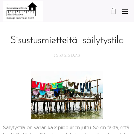
Sisustusmietteitä- säilytystila
15.03.2023
Säilytystila on vähän kaksipiippuinen juttu. Se on fakta, että