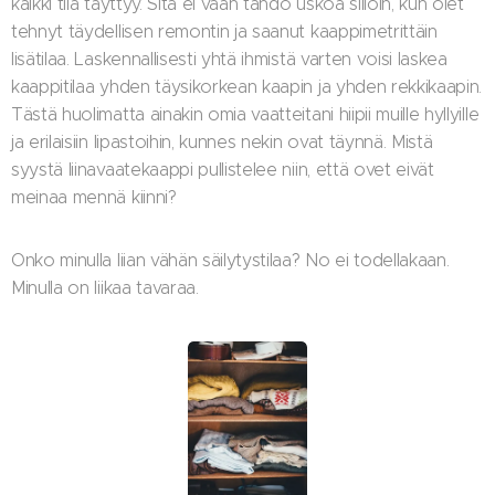
kaikki tila täyttyy. Sitä ei vaan tahdo uskoa silloin, kun olet
tehnyt täydellisen remontin ja saanut kaappimetrittäin
lisätilaa. Laskennallisesti yhtä ihmistä varten voisi laskea
kaappitilaa yhden täysikorkean kaapin ja yhden rekkikaapin.
Tästä huolimatta ainakin omia vaatteitani hiipii muille hyllyille
ja erilaisiin lipastoihin, kunnes nekin ovat täynnä. Mistä
syystä liinavaatekaappi pullistelee niin, että ovet eivät
meinaa mennä kiinni?
Onko minulla liian vähän säilytystilaa? No ei todellakaan.
Minulla on liikaa tavaraa.