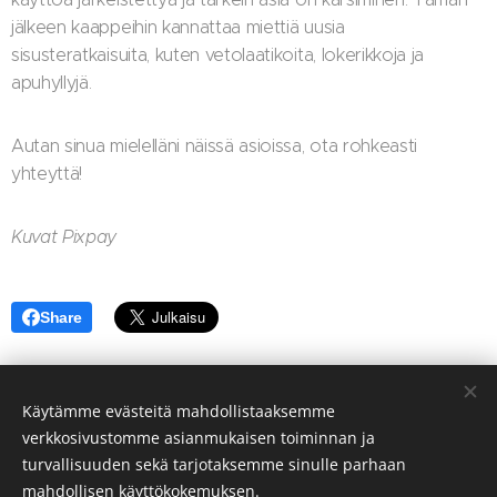
jälkeen kaappeihin kannattaa miettiä uusia
sisusteratkaisuita, kuten vetolaatikoita, lokerikkoja ja
apuhyllyjä.
Autan sinua mielelläni näissä asioissa, ota rohkeasti
yhteyttä!
Kuvat Pixpay
Share
Käytämme evästeitä mahdollistaaksemme
verkkosivustomme asianmukaisen toiminnan ja
© 2022 Irina Lehtonen. irinleht@gmail.com
turvallisuuden sekä tarjotaksemme sinulle parhaan
mahdollisen käyttökokemuksen.
Luotu
Webnodella
Evästeet