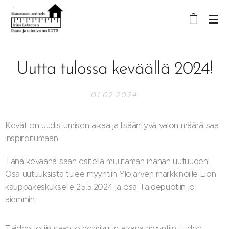
Uutta tulossa keväällä 2024!
01.02.2024
Kevät on uudistumisen aikaa ja lisääntyvä valon määrä saa
inspiroitumaan.
Tänä keväänä saan esitellä muutaman ihanan uutuuden!
Osa uutuuksista tulee myyntiin Ylöjärven markkinoille Elon
kauppakeskukselle 25.5.2024 ja osa Taidepuotiin jo
aiemmin.
Taidepuotiin saan jo helmikuun aikana myyntiin uuden