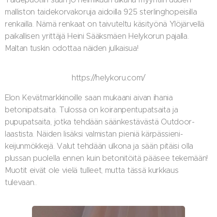
malliston taidekorvakoruja aidoilla 925 sterlinghopeisilla
renkailla. Nämä renkaat on taivuteltu käsityönä Ylöjärvellä
paikallisen yrittäjä Heini Sääksmäen Helykorun pajalla.
Maltan tuskin odottaa näiden julkaisua!
https://helykoru.com/
Elon Kevätmarkkinoille saan mukaani aivan ihania
betonipatsaita. Tulossa on koiranpentupatsaita ja
pupupatsaita, jotka tehdään säänkestävästä Outdoor-
laastista. Näiden lisäksi valmistan pieniä kärpässieni-
keijunmökkejä. Valut tehdään ulkona ja sään pitäisi olla
plussan puolella ennen kuin betonitöitä pääsee tekemään!
Muotit eivät ole vielä tulleet, mutta tässä kurkkaus
tulevaan..