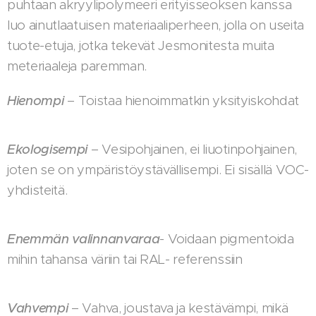
puhtaan akryylipolymeeri erityisseoksen kanssa
luo ainutlaatuisen materiaaliperheen, jolla on useita
tuote-etuja, jotka tekevät Jesmonitesta muita
meteriaaleja paremman.
Hienompi
– Toistaa hienoimmatkin yksityiskohdat
Ekologisempi
– Vesipohjainen, ei liuotinpohjainen,
joten se on ympäristöystävällisempi. Ei sisällä VOC-
yhdisteitä.
Enemmän valinnanvaraa
- Voidaan pigmentoida
mihin tahansa väriin tai RAL- referenssiin
Vahvempi
– Vahva, joustava ja kestävämpi, mikä