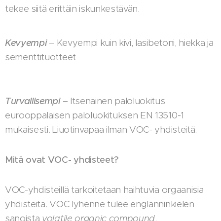
tekee siitä erittäin iskunkestävän.
Kevyempi
– Kevyempi kuin kivi, lasibetoni, hiekka ja
sementtituotteet
Turvallisempi
– Itsenäinen paloluokitus
eurooppalaisen paloluokituksen EN 13510-1
mukaisesti. Liuotinvapaa ilman VOC- yhdisteitä.
Mitä ovat VOC- yhdisteet?
VOC-yhdisteillä tarkoitetaan haihtuvia orgaanisia
yhdisteitä. VOC lyhenne tulee englanninkielen
sanoista
volatile organic compound
.