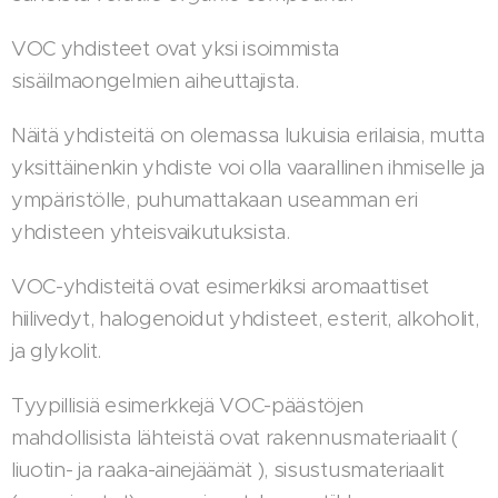
VOC yhdisteet ovat yksi isoimmista
sisäilmaongelmien aiheuttajista.
Näitä yhdisteitä on olemassa lukuisia erilaisia, mutta
yksittäinenkin yhdiste voi olla vaarallinen ihmiselle ja
ympäristölle, puhumattakaan useamman eri
yhdisteen yhteisvaikutuksista.
VOC-yhdisteitä ovat esimerkiksi aromaattiset
hiilivedyt, halogenoidut yhdisteet, esterit, alkoholit,
ja glykolit.
Tyypillisiä esimerkkejä VOC-päästöjen
mahdollisista lähteistä ovat rakennusmateriaalit (
liuotin- ja raaka-ainejäämät ), sisustusmateriaalit