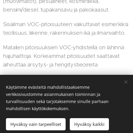
(muovimatot), pesuaineet, kosmetiikka,
bensiini/diesel, tupakansavu ja pakokaasut.
Sisäilman VOC-pitoisuuteen vaikuttavat esimerkiksi
teollisuus, liikenne, rakennuksen ikä ja ilmanvaihto.
Matalien pitoisuuksien VOC-yhdisteillä on lähinnä
hajuhaittoja. Korkeammat pitoisuudet saattavat
aiheuttaa ärsytys- ja hengitystieoireita
Käytämme evästeitä mahdollistaaksemme
verkkosivustomme asianmukaisen toiminnan ja
© 2022 Irina Lehtonen. irinleht@gmail.com
turvallisuuden sekä tarjotaksemme sinulle parhaan
mahdollisen käyttökokemuksen.
Luotu
Webnodella
Evästeet
Kielet
Hyväksy vain tarpeelliset
Hyväksy kaikki
Suomi
English