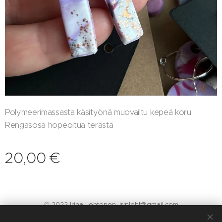
Polymeerimassasta käsityönä muovailtu kepeä koru.
Rengasosa hopeoitua terästä
20,00
€
© 2022 Irina Lehtonen. irinleht@gmail.com
Luotu
Webnodella
Evästeet