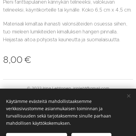
Pieni fanttiapulainen kännykän telineeksi, valokuvan
telineeksi, käyntikorteille tai kynälle. Koko 6,5 cm x 4,5 cm.
Materiaali kimaltaa ihanasti valonsäteiden osuessa siihen,
tuo mieleen lumikiteiden kimalluksen hangen pinnalla..
Heijastaa aitoa pohjoista kauneutta ja suomalaisuutta.
8,00
€
© 2022 Irina Lehtonen. irinleht@gmail.com
Luotu
Webnodella
Evästeet
Käytämme evästeitä mahdollistaaksemme
verkkosivustomme asianmukaisen toiminnan ja
Kielet
turvallisuuden sekä tarjotaksemme sinulle parhaan
Suomi
English
mahdollisen käyttökokemuksen.