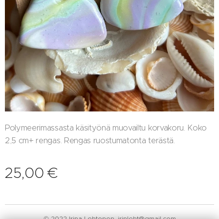
Polymeerimassasta käsityönä muovailtu korvakoru. Koko
2,5 cm+ rengas. Rengas ruostumatonta terästä.
25,00
€
© 2022 Irina Lehtonen. irinleht@gmail.com