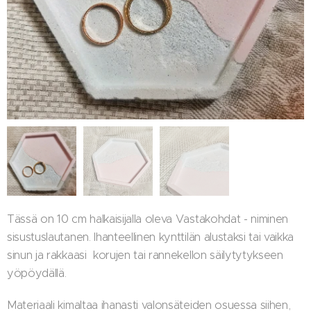
Tässä on 10 cm halkaisijalla oleva Vastakohdat - niminen
sisustuslautanen. Ihanteellinen kynttilän alustaksi tai vaikka
sinun ja rakkaasi korujen tai rannekellon säilytytykseen
yöpöydällä.
Materiaali kimaltaa ihanasti valonsäteiden osuessa siihen,