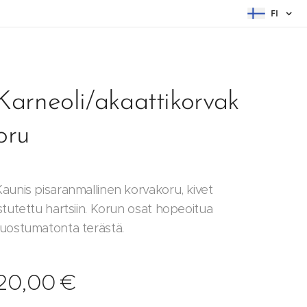
FI
Karneoli/akaattikorvak
oru
Kaunis pisaranmallinen korvakoru, kivet
stutettu hartsiin. Korun osat hopeoitua
ruostumatonta terästä.
20,00
€