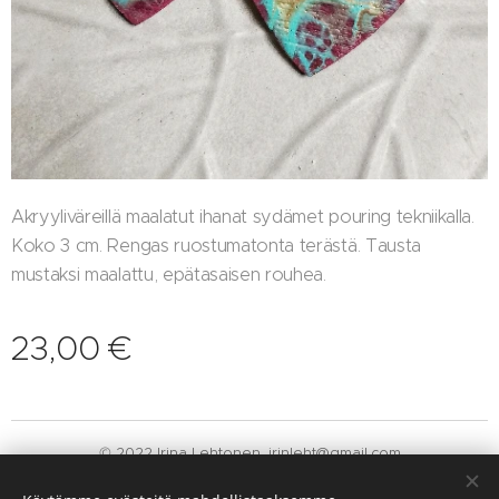
Akryyliväreillä maalatut ihanat sydämet pouring tekniikalla.
Koko 3 cm. Rengas ruostumatonta terästä. Tausta
mustaksi maalattu, epätasaisen rouhea.
23,00
€
© 2022 Irina Lehtonen. irinleht@gmail.com
Luotu
Webnodella
Evästeet