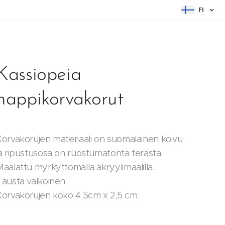
FI
Kassiopeia
nappikorvakorut
Korvakorujen materiaali on suomalainen koivu
ja ripustusosa on ruostumatonta terästä.
Maalattu myrkyttömällä akryylimaalilla.
Tausta valkoinen.
Korvakorujen koko 4,5cm x 2,5 cm.