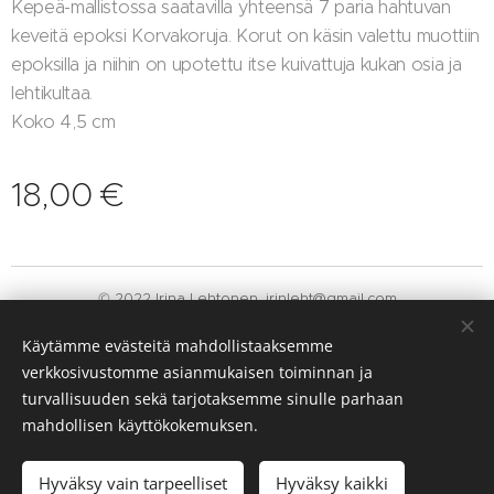
Kepeä-mallistossa saatavilla yhteensä 7 paria hahtuvan
keveitä epoksi Korvakoruja. Korut on käsin valettu muottiin
epoksilla ja niihin on upotettu itse kuivattuja kukan osia ja
lehtikultaa.
Koko 4,5 cm
18,00
€
© 2022 Irina Lehtonen. irinleht@gmail.com
Luotu
Webnodella
Evästeet
Käytämme evästeitä mahdollistaaksemme
verkkosivustomme asianmukaisen toiminnan ja
Kielet
turvallisuuden sekä tarjotaksemme sinulle parhaan
Suomi
English
mahdollisen käyttökokemuksen.
Lisää ostoskoriin
Hyväksy vain tarpeelliset
Hyväksy kaikki