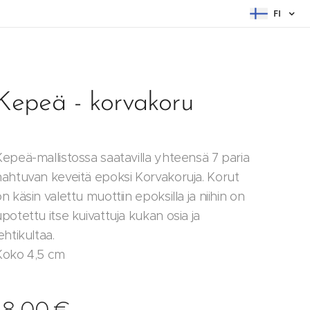
FI
Kepeä - korvakoru
Kepeä-mallistossa saatavilla yhteensä 7 paria
hahtuvan keveitä epoksi Korvakoruja. Korut
n käsin valettu muottiin epoksilla ja niihin on
potettu itse kuivattuja kukan osia ja
ehtikultaa.
Koko 4,5 cm
18,00
€