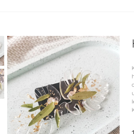
o
u
l