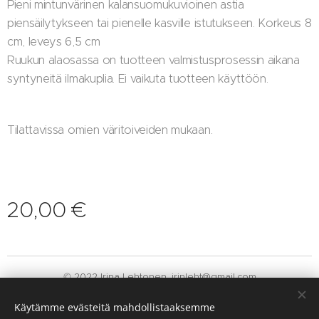
Pieni mintunvärinen kalansuomukuvioinen astia
piensäilytykseen tai pienelle kasville istutukseen. Korkeus 8
cm, leveys 6,5 cm
Ruukun alaosassa on tuotteen valmistusprosessin aikana
syntyneitä ilmakuplia. Ei vaikuta tuotteen käyttöön.
Tilattavissa omien väritoiveiden mukaan.
20,00
€
© 2022 Irina Lehtonen. irinleht@gmail.com
Luotu
Webnodella
Evästeet
Käytämme evästeitä mahdollistaaksemme