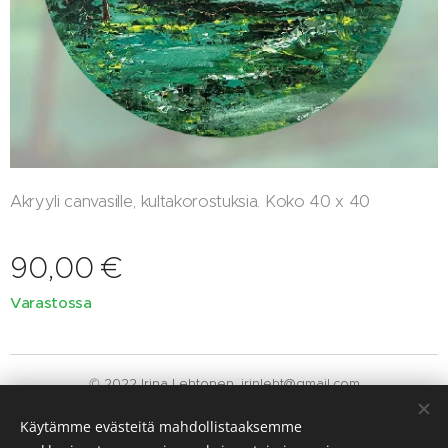
Akryyli canvasille, kultakorostuksia. Koko 40 x 40
90,00
€
Varastossa
© 2022 Irina Lehtonen. irinleht@gmail.com
Luotu
Webnodella
Evästeet
Käytämme evästeitä mahdollistaaksemme