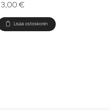
13,00
€
Lisää ostoskoriin