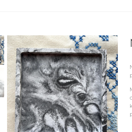
p
M
k