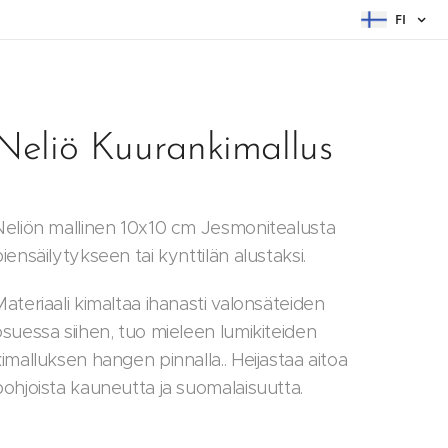
FI
Neliö Kuurankimallus
Neliön mallinen 10x10 cm Jesmonitealusta
iensäilytykseen tai kynttilän alustaksi.
ateriaali kimaltaa ihanasti valonsäteiden
osuessa siihen, tuo mieleen lumikiteiden
imalluksen hangen pinnalla.. Heijastaa aitoa
pohjoista kauneutta ja suomalaisuutta.