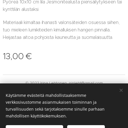
Pyöreä 10x10 cm lila Jesmonitealusta piensäilytykseen tai
kynttilän alustaksi.
Materiaali kimaltaa ihanasti valonsäteiden osuessa siihen,
tuo mieleen lumikiteiden kimalluksen hangen pinnalla..
Heijastaa aitoa pohjoista kauneutta ja suomalaisuutta.
13,00
€
© 2022 Irina Lehtonen. irinleht@gmail.com
Luotu
Webnodella
Evästeet
Käytämme evästeitä mahdollistaaksemme
verkkosivustomme asianmukaisen toiminnan ja
Kielet
turvallisuuden sekä tarjotaksemme sinulle parhaan
Suomi
English
mahdollisen käyttökokemuksen.