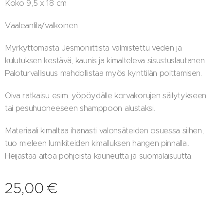
Koko 9,5 x 18 cm
Vaaleanlila/valkoinen
Myrkyttömästä Jesmoniittista valmistettu veden ja
kulutuksen kestävä, kaunis ja kimalteleva sisustuslautanen.
Paloturvallisuus mahdollistaa myös kynttilän polttamisen.
Oiva ratkaisu esim. yöpöydälle korvakorujen säilytykseen
tai pesuhuoneeseen shamppoon alustaksi.
Materiaali kimaltaa ihanasti valonsäteiden osuessa siihen,
tuo mieleen lumikiteiden kimalluksen hangen pinnalla..
Heijastaa aitoa pohjoista kauneutta ja suomalaisuutta.
25,00
€