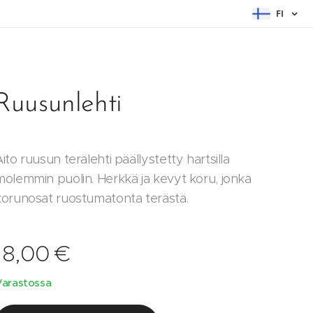
FI
Ruusunlehti
ito ruusun terälehti päällystetty hartsilla
molemmin puolin. Herkkä ja kevyt koru, jonka
korunosat ruostumatonta terästä.
18,00
€
Varastossa