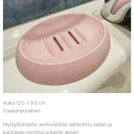
Koko 12,5 x 9,5 cm
Vaaleanpunainen
Myrkyttömästä Jesmoniittista valmistettu veden ja
kulutuksen kestävä ja kaunis alunen.