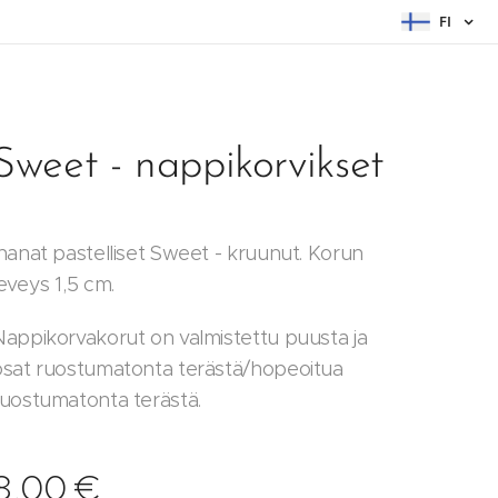
FI
Sweet - nappikorvikset
Ihanat pastelliset Sweet - kruunut. Korun
leveys 1,5 cm.
Nappikorvakorut on valmistettu puusta ja
osat ruostumatonta terästä/hopeoitua
ruostumatonta terästä.
8,00
€