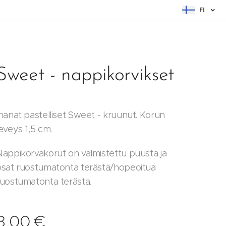
FI
Sweet - nappikorvikset
Ihanat pastelliset Sweet - kruunut. Korun
eveys 1,5 cm.
Nappikorvakorut on valmistettu puusta ja
osat ruostumatonta terästä/hopeoitua
ruostumatonta terästä.
8,00
€