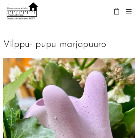
Vilppu- pupu marjapuuro