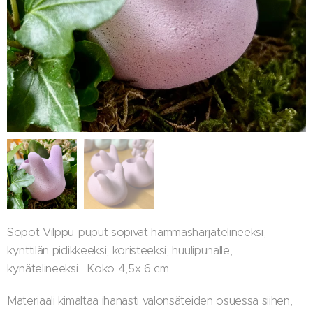
Söpöt Vilppu-puput sopivat hammasharjatelineeksi,
kynttilän pidikkeeksi, koristeeksi, huulipunalle,
kynätelineeksi... Koko 4,5x 6 cm
Materiaali kimaltaa ihanasti valonsäteiden osuessa siihen,