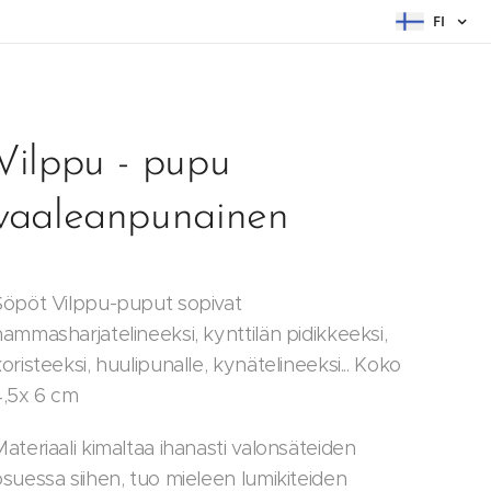
FI
Vilppu - pupu
vaaleanpunainen
Söpöt Vilppu-puput sopivat
hammasharjatelineeksi, kynttilän pidikkeeksi,
oristeeksi, huulipunalle, kynätelineeksi... Koko
4,5x 6 cm
ateriaali kimaltaa ihanasti valonsäteiden
osuessa siihen, tuo mieleen lumikiteiden