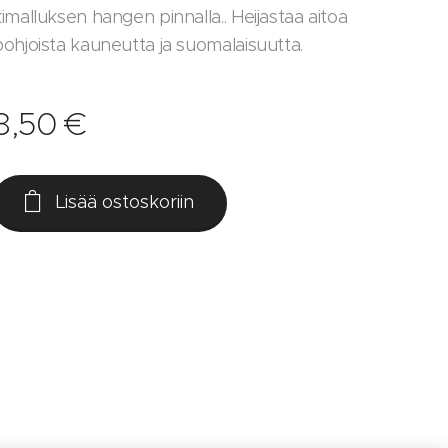
imalluksen hangen pinnalla.. Heijastaa aitoa
pohjoista kauneutta ja suomalaisuutta.
8,50
€
Lisää ostoskoriin