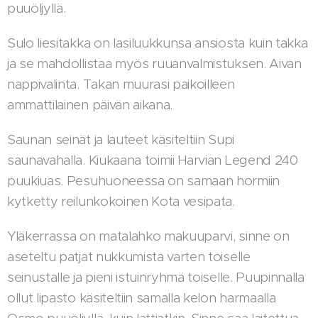
puuöljyllä.
Sulo liesitakka on lasiluukkunsa ansiosta kuin takka
ja se mahdollistaa myös ruuanvalmistuksen. Aivan
nappivalinta. Takan muurasi paikoilleen
ammattilainen päivän aikana.
Saunan seinät ja lauteet käsiteltiin Supi
saunavahalla. Kiukaana toimii Harvian Legend 240
puukiuas. Pesuhuoneessa on samaan hormiin
kytketty reilunkokoinen Kota vesipata.
Yläkerrassa on matalahko makuuparvi, sinne on
aseteltu patjat nukkumista varten toiselle
seinustalle ja pieni istuinryhmä toiselle. Puupinnalla
ollut lipasto käsiteltiin samalla kelon harmaalla