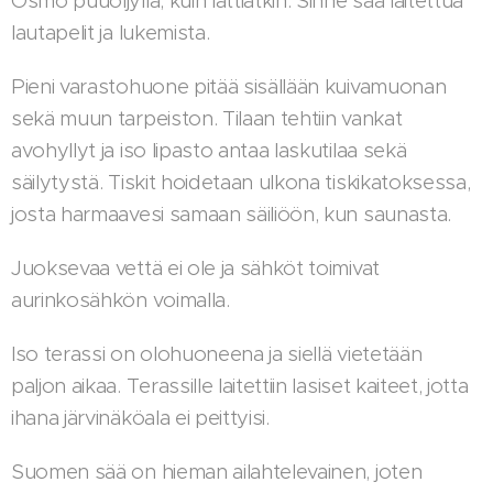
Osmo puuöljyllä, kuin lattiatkin. Sinne saa laitettua
lautapelit ja lukemista.
Pieni varastohuone pitää sisällään kuivamuonan
sekä muun tarpeiston. Tilaan tehtiin vankat
avohyllyt ja iso lipasto antaa laskutilaa sekä
säilytystä. Tiskit hoidetaan ulkona tiskikatoksessa,
josta harmaavesi samaan säiliöön, kun saunasta.
Juoksevaa vettä ei ole ja sähköt toimivat
aurinkosähkön voimalla.
Iso terassi on olohuoneena ja siellä vietetään
paljon aikaa. Terassille laitettiin lasiset kaiteet, jotta
ihana järvinäköala ei peittyisi.
Suomen sää on hieman ailahtelevainen, joten