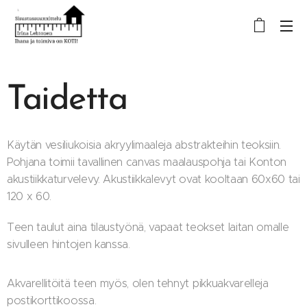
Taidetta
Käytän vesiliukoisia akryylimaaleja abstrakteihin teoksiin.
Pohjana toimii tavallinen canvas maalauspohja tai Konton
akustiikkaturvelevy. Akustiikkalevyt ovat kooltaan 60x60 tai
120 x 60.
Teen taulut aina tilaustyönä, vapaat teokset laitan omalle
sivulleen hintojen kanssa.
Akvarellitöitä teen myös, olen tehnyt pikkuakvarelleja
postikorttikoossa.