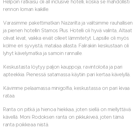
Helpoin ratkaisu oli all inclusive hotelli, koska se mahdollisti
rennon loman kaikille.
Varasimme pakettimatkan Nazarilta ja valitsimme rauhallisen
ja pienen hotellin Stamos Plus. Hotelli oli hyvä valinta, Altaat
olivat kivat, vaikka eivät olleet lämmitetyt. Lapsille oli myös
kolme eri syvyistä, matalaa allasta. Falirakiin keskustaan oli
lyhyt kävelymatka ja samoin rannalle.
Keskustasta löytyy paljon kauppoja, ravintoloita ja pari
apteekkia. Pienessä satamassa käytiin pari kertaa kävelyllä.
Kävimme pelaamassa minigolfia, keskustassa on pari kivaa
rataa.
Ranta on pitkä ja hienoa hiekkaa, joten siellä on miellyttävä
kävellä. Moni Rodoksen ranta on pikkukiveä, joten tämä
ranta poikkeaa niistä.