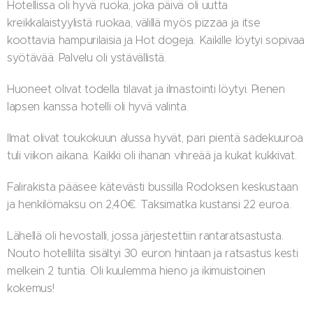
Hotellissa oli hyvä ruoka, joka päivä oli uutta
kreikkalaistyylistä ruokaa, välillä myös pizzaa ja itse
koottavia hampurilaisia ja Hot dogeja. Kaikille löytyi sopivaa
syötävää. Palvelu oli ystävällistä.
Huoneet olivat todella tilavat ja ilmastointi löytyi. Pienen
lapsen kanssa hotelli oli hyvä valinta.
Ilmat olivat toukokuun alussa hyvät, pari pientä sadekuuroa
tuli viikon aikana. Kaikki oli ihanan vihreää ja kukat kukkivat.
Falirakista pääsee kätevästi bussilla Rodoksen keskustaan
ja henkilömaksu on 2,40€. Taksimatka kustansi 22 euroa.
Lähellä oli hevostalli, jossa järjestettiin rantaratsastusta.
Nouto hotellilta sisältyi 30 euron hintaan ja ratsastus kesti
melkein 2 tuntia. Oli kuulemma hieno ja ikimuistoinen
kokemus!