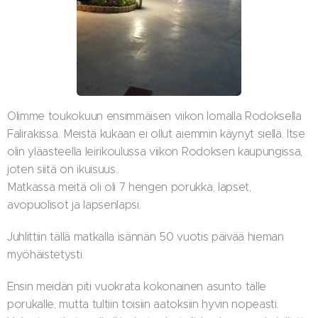
Olimme toukokuun ensimmäisen viikon lomalla Rodoksella
Falirakissa. Meistä kukaan ei ollut aiemmin käynyt siellä. Itse
olin yläasteella leirikoulussa viikon Rodoksen kaupungissa,
joten siitä on ikuisuus..
Matkassa meitä oli oli 7 hengen porukka, lapset,
avopuolisot ja lapsenlapsi.
Juhlittiin tällä matkalla isännän 50 vuotis päivää hieman
myöhäistetysti.
Ensin meidän piti vuokrata kokonainen asunto tälle
porukalle, mutta tultiin toisiin aatoksiin hyvin nopeasti.