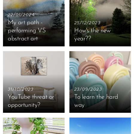
22/01/2024
My art path -
25/12/2023
performing VS
How's the new
abstract art
year??
31/10/2023
23/09/2023
YouTube threat or
To learn the hard
opportunity?
way