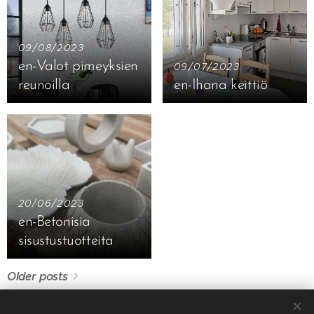
09/08/2023
en-Valot pimeyksien
09/07/2023
reunoilla
en-Ihana keittiö
20/06/2023
en-Betonisia
sisustustuotteita
Older posts