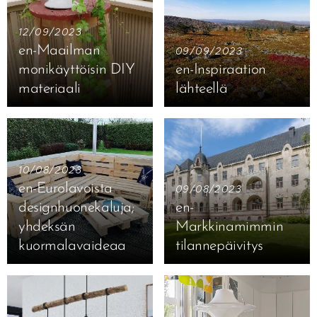
12/09/2023
en-Maailman
09/09/2023
monikäyttöisin DIY
en-Inspiraation
materiaali
lähteellä
10/08/2023
en-Eurolavoista
09/08/2023
designhuonekaluja;
en-
yhdeksän
Markkinamimmin
kuormalavaideaa
tilannepäivitys