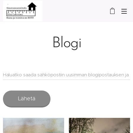
Blogi
Haluatko saada sähköpostiin uusimman blogipostauksen ja
uutiskirjeen? Siinä tapauksessa laita sähköpostiosoite
tähän:
Lähetä