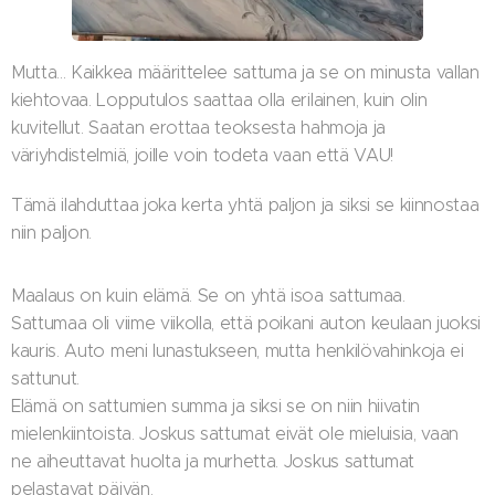
Mutta... Kaikkea määrittelee sattuma ja se on minusta vallan
kiehtovaa. Lopputulos saattaa olla erilainen, kuin olin
kuvitellut. Saatan erottaa teoksesta hahmoja ja
väriyhdistelmiä, joille voin todeta vaan että VAU!
Tämä ilahduttaa joka kerta yhtä paljon ja siksi se kiinnostaa
niin paljon.
Maalaus on kuin elämä. Se on yhtä isoa sattumaa.
Sattumaa oli viime viikolla, että poikani auton keulaan juoksi
kauris. Auto meni lunastukseen, mutta henkilövahinkoja ei
sattunut.
Elämä on sattumien summa ja siksi se on niin hiivatin
mielenkiintoista. Joskus sattumat eivät ole mieluisia, vaan
ne aiheuttavat huolta ja murhetta. Joskus sattumat
pelastavat päivän.