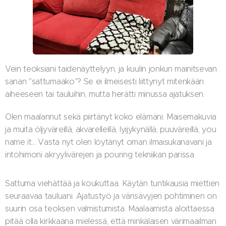
Vein teoksiani taidenäyttelyyn, ja kuulin jonkun mainitsevan
sanan "sattumaako"? Se ei ilmeisesti liittynyt mitenkään
aiheeseen tai tauluihin, mutta herätti minussa ajatuksen.
Olen maalannut sekä piirtänyt koko elämäni. Maisemakuvia
ja muita öljyväreillä, akvarelleillä, lyijykynällä, puuväreillä, you
name it... Vasta nyt olen löytänyt oman ilmaisukanavani ja
intohimoni akryylivärejen ja pouring tekniikan parissa.
Sattuma viehättää ja koukuttaa. Käytän tuntikausia miettien
seuraavaa tauluani. Ajatustyö ja värisävyjen pohtiminen on
suurin osa teoksen valmistumista. Maalaamista aloittaessa
pitää olla kirkkaana mielessä, että minkälaisen värimaailman