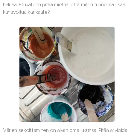
haluaa. Etukäteen pitää miettiä, että miten tunnelman saa
kanavoitua kankaalle?
Värien sekoittaminen on aivan oma lukunsa. Pitää arvioida,