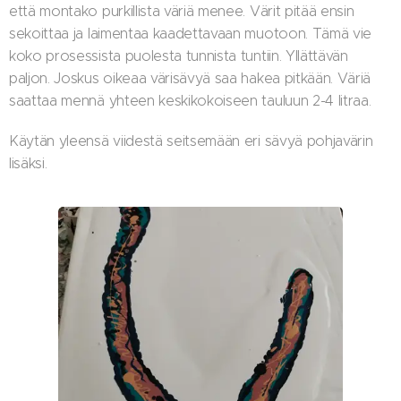
että montako purkillista väriä menee. Värit pitää ensin
sekoittaa ja laimentaa kaadettavaan muotoon. Tämä vie
koko prosessista puolesta tunnista tuntiin. Yllättävän
paljon. Joskus oikeaa värisävyä saa hakea pitkään. Väriä
saattaa mennä yhteen keskikokoiseen tauluun 2-4 litraa.
Käytän yleensä viidestä seitsemään eri sävyä pohjavärin
lisäksi.