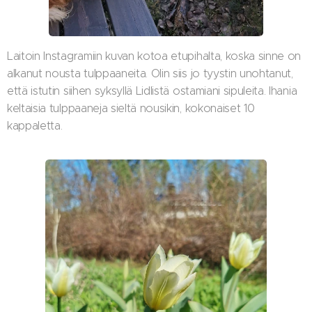
Laitoin Instagramiin kuvan kotoa etupihalta, koska sinne on
alkanut nousta tulppaaneita. Olin siis jo tyystin unohtanut,
että istutin siihen syksyllä Lidlistä ostamiani sipuleita. Ihania
keltaisia tulppaaneja sieltä nousikin, kokonaiset 10
kappaletta.