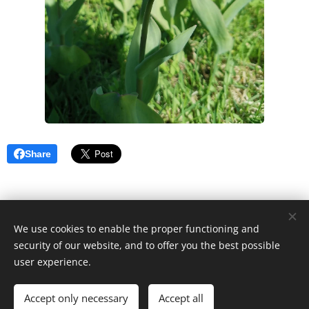
Share
We use cookies to enable the proper functioning and
© 2022 Irina Lehtonen. irinleht@gmail.com
security of our website, and to offer you the best possible
user experience.
Luotu
Webnodella
Cookies
Languages
Accept only necessary
Accept all
Suomi
English