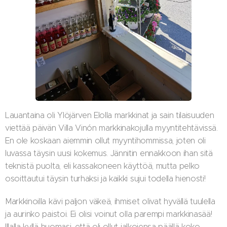
Lauantaina oli Ylöjärven Elolla markkinat ja sain tilaisuuden
viettää päivän Villa Vinón markkinakojulla myyntitehtävissä.
En ole koskaan aiemmin ollut myyntihommissa, joten oli
luvassa täysin uusi kokemus. Jännitin ennakkoon ihan sitä
teknistä puolta, eli kassakoneen käyttöä, mutta pelko
osoittautui täysin turhaksi ja kaikki sujui todella hienosti!
Markkinoilla kävi paljon väkeä, ihmiset olivat hyvällä tuulella
ja aurinko paistoi. Ei olisi voinut olla parempi markkinasää!
Illalla kyllä huomasi, että oli ollut jalkojensa päällä koko