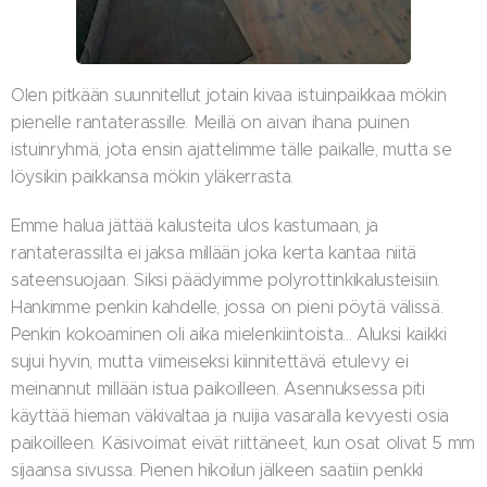
Olen pitkään suunnitellut jotain kivaa istuinpaikkaa mökin
pienelle rantaterassille. Meillä on aivan ihana puinen
istuinryhmä, jota ensin ajattelimme tälle paikalle, mutta se
löysikin paikkansa mökin yläkerrasta.
Emme halua jättää kalusteita ulos kastumaan, ja
rantaterassilta ei jaksa millään joka kerta kantaa niitä
sateensuojaan. Siksi päädyimme polyrottinkikalusteisiin.
Hankimme penkin kahdelle, jossa on pieni pöytä välissä.
Penkin kokoaminen oli aika mielenkiintoista... Aluksi kaikki
sujui hyvin, mutta viimeiseksi kiinnitettävä etulevy ei
meinannut millään istua paikoilleen. Asennuksessa piti
käyttää hieman väkivaltaa ja nuijia vasaralla kevyesti osia
paikoilleen. Käsivoimat eivät riittäneet, kun osat olivat 5 mm
sijaansa sivussa. Pienen hikoilun jälkeen saatiin penkki