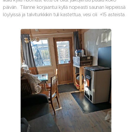
päivän. Tilanne korjaantui kyllä nopeasti saunan leppeissä
löylyissä ja talviturkkikin tuli kastettua, vesi oli +15 asteista.