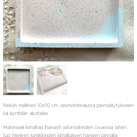
Neliön mallinen 10x10 cm Jesmonitealusta piensäilytykseen
tai kynttilän alustaksi.
Materiaali kimaltaa ihanasti valonsäteiden osuessa siihen,
tuo mieleen lumikiteiden kimalluksen hangen pinnalla..