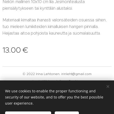
Neliön mallinen 10x10 cm lila Jesmonitealusta
piensäilytykseen tai kynttilän alustaksi.
Materiaali kimaltaa ihanasti valonsäteiden osuessa siihen,
tuo mieleen lumikiteiden kimalluksen hangen pinnalla..
Heijastaa aitoa pohjoista kauneutta ja suomalaisuutta.
13.00
€
© 2022 Irina Lehtonen. irinleht@gmail.com
Luotu
Webnodella
Cookies
We use cookies to enable the proper functioning and
Languages
security of our website, and to offer you the best possible
Suomi
English
user experience.