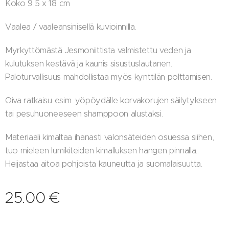
Koko 9,5 x 18 cm
Vaalea / vaaleansinisellä kuvioinnilla.
Myrkyttömästä Jesmoniittista valmistettu veden ja
kulutuksen kestävä ja kaunis sisustuslautanen.
Paloturvallisuus mahdollistaa myös kynttilän polttamisen.
Oiva ratkaisu esim. yöpöydälle korvakorujen säilytykseen
tai pesuhuoneeseen shamppoon alustaksi.
Materiaali kimaltaa ihanasti valonsäteiden osuessa siihen,
tuo mieleen lumikiteiden kimalluksen hangen pinnalla..
Heijastaa aitoa pohjoista kauneutta ja suomalaisuutta.
25.00
€